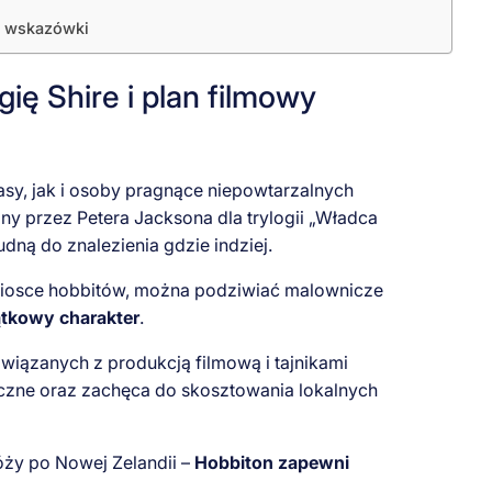
 i wskazówki
ę Shire i plan filmowy
asy, jak i osoby pragnące niepowtarzalnych
y przez Petera Jacksona dla trylogii „Władca
udną do znalezienia gdzie indziej.
 wiosce hobbitów, można podziwiać malownicze
tkowy charakter
.
wiązanych z produkcją filmową i tajnikami
czne oraz zachęca do skosztowania lokalnych
óży po Nowej Zelandii –
Hobbiton zapewni