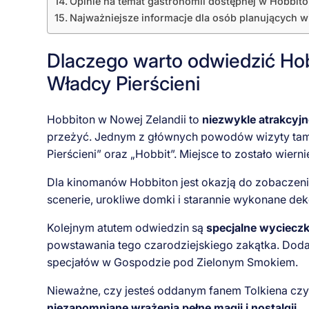
Opinie na temat gastronomii dostępnej w Hobbit
Najważniejsze informacje dla osób planujących w
Dlaczego warto odwiedzić Hob
Władcy Pierścieni
Hobbiton w Nowej Zelandii to
niezwykle atrakcyjn
przeżyć. Jednym z głównych powodów wizyty tam j
Pierścieni” oraz „Hobbit”. Miejsce to zostało wiern
Dla kinomanów Hobbiton jest okazją do zobaczeni
scenerie, urokliwe domki i starannie wykonane dek
Kolejnym atutem odwiedzin są
specjalne wyciecz
powstawania tego czarodziejskiego zakątka. Dod
specjałów w Gospodzie pod Zielonym Smokiem.
Nieważne, czy jesteś oddanym fanem Tolkiena czy
niezapomniane wrażenia pełne magii i nostalgii
.