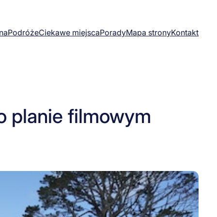
na
Podróże
Ciekawe miejsca
Porady
Mapa strony
Kontakt
o planie filmowym