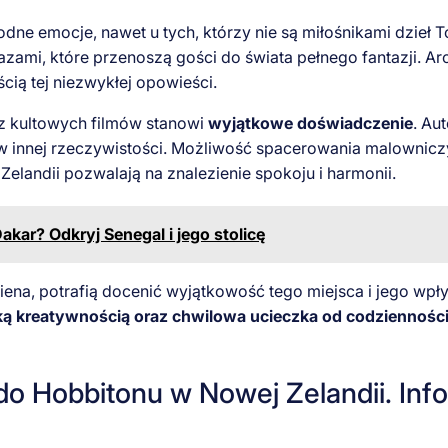
 emocje, nawet u tych, którzy nie są miłośnikami dzieł To
azami, które przenoszą gości do świata pełnego fantazji. A
cią tej niezwykłej opowieści.
z kultowych filmów stanowi
wyjątkowe doświadczenie
. Au
 w innej rzeczywistości. Możliwość spacerowania malownicz
landii pozwalają na znalezienie spokoju i harmonii.
akar? Odkryj Senegal i jego stolicę
lkiena, potrafią docenić wyjątkowość tego miejsca i jego wpł
ą kreatywnością oraz chwilowa ucieczka od codziennośc
do Hobbitonu w Nowej Zelandii. Inf