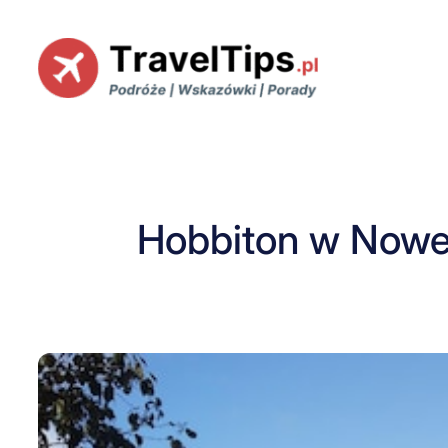
Przejdź
do
treści
Hobbiton w Nowej