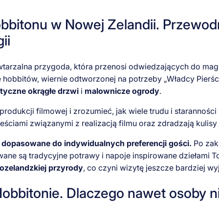
bitonu w Nowej Zelandii. Przewodn
ii
tarzalna przygoda, która przenosi odwiedzających do magi
hobbitów, wiernie odtworzonej na potrzeby „Władcy Pierści
tyczne okrągłe drzwi
i
malownicze ogrody
.
produkcji filmowej i zrozumieć, jak wiele trudu i starannośc
ściami związanymi z realizacją filmu oraz zdradzają kulisy 
 dopasowane do indywidualnych preferencji gości.
Po zak
e są tradycyjne potrawy i napoje inspirowane dziełami To
ozelandzkiej przyrody
, co czyni wizytę jeszcze bardziej w
obbitonie. Dlaczego nawet osoby n