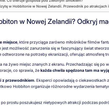
onie. Co oferuje gospoda pod Zielonym Smokiem?
izytę w Hobbitonie w Nowej Zelandii. Przewodnik po atrakcjach
biton w Nowej Zelandii? Odkryj magi
e miejsce
, które przyciąga zarówno miłośników filmów fant
est możliwość zanurzenia się w fascynujący świat stworzon
ie odtworzone na potrzeby ekranizacji, oferując atmosferę tr
a na żywo miejsc znanych z ekranu. Przechadzając się po
oracje, co sprawia, że
każda chwila spędzona tam ma wyją
ki z przewodnikiem
. Eksperci opowiadają o ciekawostkach z
atkowo Hobbiton organizuje różnorodne wydarzenia tematy
 po prostu poszukujesz nietypowych atrakcji podczas podr