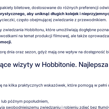
pakiety biletowe, dostosowane do różnych preferencji odw
rystycznego, aby uniknąć długich kolejek i nieprzyjemny
cieczki, często obejmującej zwiedzanie z przewodnikiem.
 zwiedzania Hobbitonu, które umożliwiają dogłębne poznani
kawostkami na temat produkcji filmowej, ale także oprowadz
emocji.
ę dnia oraz sezon, gdyż mają one wpływ na dostępność bil
ce wizyty w Hobbitonie. Najlepsza 
gę na kilka praktycznych wskazówek, które pomogą w pełni
no lub późnym popołudniem,
zyja swobodniejszemu zwiedzaniu i robieniu zdjęć bez tłumó