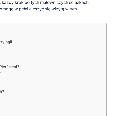
 każdy krok po tych malowniczych ścieżkach
pomogą w pełni cieszyć się wizytą w tym
rylogii
Pierścieni?
?
ch?