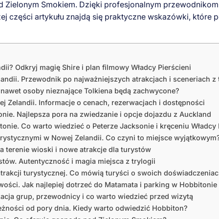
 Zielonym Smokiem. Dzięki profesjonalnym przewodnikom,
zej części artykułu znajdą się praktyczne wskazówki, które 
i? Odkryj magię Shire i plan filmowy Władcy Pierścieni
dii. Przewodnik po najważniejszych atrakcjach i sceneriach z t
 nawet osoby nieznające Tolkiena będą zachwycone?
 Zelandii. Informacje o cenach, rezerwacjach i dostępności
ie. Najlepsza pora na zwiedzanie i opcje dojazdu z Auckland
onie. Co warto wiedzieć o Peterze Jacksonie i kręceniu Władcy 
rystycznymi w Nowej Zelandii. Co czyni to miejsce wyjątkowym
terenie wioski i nowe atrakcje dla turystów
stów. Autentyczność i magia miejsca z trylogii
trakcji turystycznej. Co mówią turyści o swoich doświadczenia
ości. Jak najlepiej dotrzeć do Matamata i parking w Hobbitonie
cja grup, przewodnicy i co warto wiedzieć przed wizytą
żności od pory dnia. Kiedy warto odwiedzić Hobbiton?