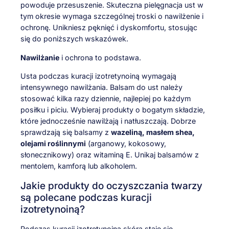
powoduje przesuszenie. Skuteczna pielęgnacja ust w
tym okresie wymaga szczególnej troski o nawilżenie i
ochronę. Unikniesz pęknięć i dyskomfortu, stosując
się do poniższych wskazówek.
Nawilżanie
i ochrona to podstawa.
Usta podczas kuracji izotretynoiną wymagają
intensywnego nawilżania. Balsam do ust należy
stosować kilka razy dziennie, najlepiej po każdym
posiłku i piciu. Wybieraj produkty o bogatym składzie,
które jednocześnie nawilżają i natłuszczają. Dobrze
sprawdzają się balsamy z
wazeliną, masłem shea,
olejami roślinnymi
(arganowy, kokosowy,
słonecznikowy) oraz witaminą E. Unikaj balsamów z
mentolem, kamforą lub alkoholem.
Jakie produkty do oczyszczania twarzy
są polecane podczas kuracji
izotretynoiną?
Podczas kuracji izotretynoiną skóra staje się