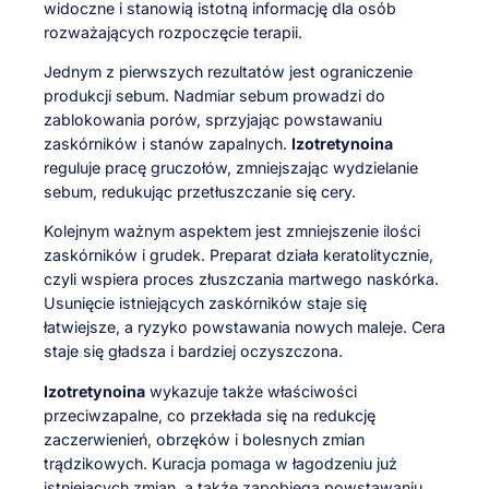
widoczne i stanowią istotną informację dla osób
rozważających rozpoczęcie terapii.
Jednym z pierwszych rezultatów jest ograniczenie
produkcji sebum. Nadmiar sebum prowadzi do
zablokowania porów, sprzyjając powstawaniu
zaskórników i stanów zapalnych.
Izotretynoina
reguluje pracę gruczołów, zmniejszając wydzielanie
sebum, redukując przetłuszczanie się cery.
Kolejnym ważnym aspektem jest zmniejszenie ilości
zaskórników i grudek. Preparat działa keratolitycznie,
czyli wspiera proces złuszczania martwego naskórka.
Usunięcie istniejących zaskórników staje się
łatwiejsze, a ryzyko powstawania nowych maleje. Cera
staje się gładsza i bardziej oczyszczona.
Izotretynoina
wykazuje także właściwości
przeciwzapalne, co przekłada się na redukcję
zaczerwienień, obrzęków i bolesnych zmian
trądzikowych. Kuracja pomaga w łagodzeniu już
istniejących zmian, a także zapobiega powstawaniu