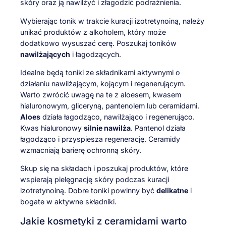
skóry oraz ją nawilżyć i złagodzić podrażnienia.
Wybierając tonik w trakcie kuracji izotretynoiną, należy
unikać produktów z alkoholem, który może
dodatkowo wysuszać cerę. Poszukaj toników
nawilżających
i łagodzących.
Idealne będą toniki ze składnikami aktywnymi o
działaniu nawilżającym, kojącym i regenerującym.
Warto zwrócić uwagę na te z aloesem, kwasem
hialuronowym, gliceryną, pantenolem lub ceramidami.
Aloes
działa łagodząco, nawilżająco i regenerująco.
Kwas hialuronowy
silnie nawilża
. Pantenol działa
łagodząco i przyspiesza regenerację. Ceramidy
wzmacniają barierę ochronną skóry.
Skup się na składach i poszukaj produktów, które
wspierają pielęgnację skóry podczas kuracji
izotretynoiną. Dobre toniki powinny być
delikatne
i
bogate w aktywne składniki.
Jakie kosmetyki z ceramidami warto