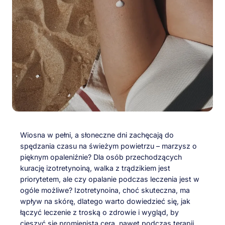
Wiosna w pełni, a słoneczne dni zachęcają do
spędzania czasu na świeżym powietrzu – marzysz o
pięknym opaleniźnie? Dla osób przechodzących
kurację izotretynoiną, walka z trądzikiem jest
priorytetem, ale czy opalanie podczas leczenia jest w
ogóle możliwe? Izotretynoina, choć skuteczna, ma
wpływ na skórę, dlatego warto dowiedzieć się, jak
łączyć leczenie z troską o zdrowie i wygląd, by
cieszyć się promienistą cerą, nawet podczas terapii.