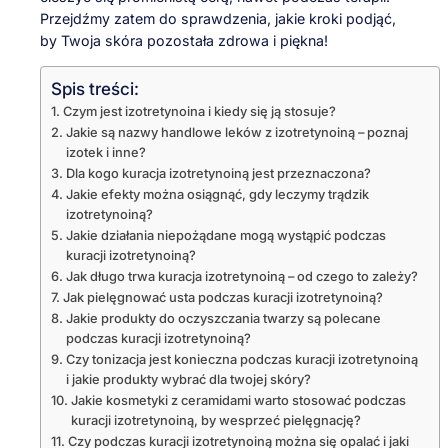
Przejdźmy zatem do sprawdzenia, jakie kroki podjąć,
by Twoja skóra pozostała zdrowa i piękna!
Spis treści:
Czym jest izotretynoina i kiedy się ją stosuje?
Jakie są nazwy handlowe leków z izotretynoiną – poznaj
izotek i inne?
Dla kogo kuracja izotretynoiną jest przeznaczona?
Jakie efekty można osiągnąć, gdy leczymy trądzik
izotretynoiną?
Jakie działania niepożądane mogą wystąpić podczas
kuracji izotretynoiną?
Jak długo trwa kuracja izotretynoiną – od czego to zależy?
Jak pielęgnować usta podczas kuracji izotretynoiną?
Jakie produkty do oczyszczania twarzy są polecane
podczas kuracji izotretynoiną?
Czy tonizacja jest konieczna podczas kuracji izotretynoiną
i jakie produkty wybrać dla twojej skóry?
Jakie kosmetyki z ceramidami warto stosować podczas
kuracji izotretynoiną, by wesprzeć pielęgnację?
Czy podczas kuracji izotretynoiną można się opalać i jaki