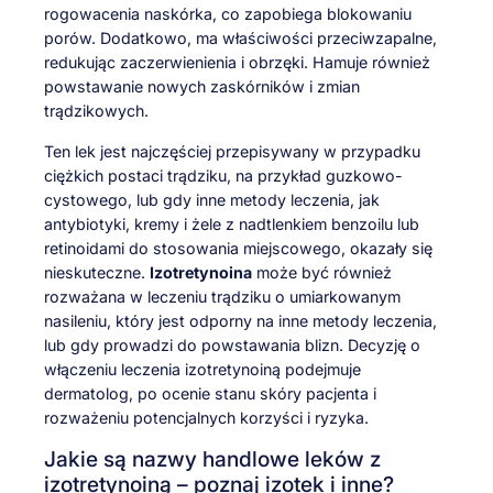
rogowacenia naskórka, co zapobiega blokowaniu
porów. Dodatkowo, ma właściwości przeciwzapalne,
redukując zaczerwienienia i obrzęki. Hamuje również
powstawanie nowych zaskórników i zmian
trądzikowych.
Ten lek jest najczęściej przepisywany w przypadku
ciężkich postaci trądziku, na przykład guzkowo-
cystowego, lub gdy inne metody leczenia, jak
antybiotyki, kremy i żele z nadtlenkiem benzoilu lub
retinoidami do stosowania miejscowego, okazały się
nieskuteczne.
Izotretynoina
może być również
rozważana w leczeniu trądziku o umiarkowanym
nasileniu, który jest odporny na inne metody leczenia,
lub gdy prowadzi do powstawania blizn. Decyzję o
włączeniu leczenia izotretynoiną podejmuje
dermatolog, po ocenie stanu skóry pacjenta i
rozważeniu potencjalnych korzyści i ryzyka.
Jakie są nazwy handlowe leków z
izotretynoiną – poznaj izotek i inne?