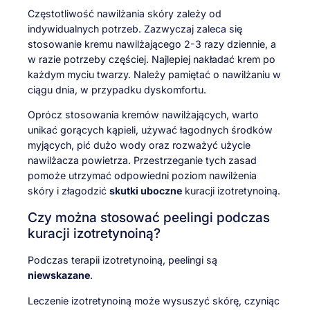
Częstotliwość nawilżania skóry zależy od
indywidualnych potrzeb. Zazwyczaj zaleca się
stosowanie kremu nawilżającego 2-3 razy dziennie, a
w razie potrzeby częściej. Najlepiej nakładać krem po
każdym myciu twarzy. Należy pamiętać o nawilżaniu w
ciągu dnia, w przypadku dyskomfortu.
Oprócz stosowania kremów nawilżających, warto
unikać gorących kąpieli, używać łagodnych środków
myjących, pić dużo wody oraz rozważyć użycie
nawilżacza powietrza. Przestrzeganie tych zasad
pomoże utrzymać odpowiedni poziom nawilżenia
skóry i złagodzić
skutki uboczne
kuracji izotretynoiną.
Czy można stosować peelingi podczas
kuracji izotretynoiną?
Podczas terapii izotretynoiną, peelingi są
niewskazane
.
Leczenie izotretynoiną może wysuszyć skórę, czyniąc