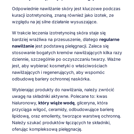
Odpowiednie nawilżanie skóry jest kluczowe podczas
kuracji izotretynoiną, znaną również jako izotek, ze
względu na jej silne działanie wysuszające.
W trakcie leczenia izotretynoiną skóra staje się
bardziej wrażliwa na przesuszenie, dlatego
regularne
nawilżanie
jest podstawą pielęgnacji. Zaleca się
stosowanie bogatych kremów nawilżających kilka razy
dziennie, szczególnie po oczyszczaniu twarzy. Ważne
jest, aby wybierać kosmetyki o właściwościach
nawilżających i regenerujących, aby wspomóc
odbudowę bariery ochronnej naskórka.
Wybierając produkty do nawilżania, należy zwrócić
uwagę na składniki aktywne. Polecane to: kwas
hialuronowy,
który wiąże wodę
, gliceryna, która
przyciąga wilgoć, ceramidy, odbudowujące barierę
lipidową, oraz emolienty, tworzące warstwę ochronną.
Należy szukać produktów łączących te składniki,
oferując kompleksową pielęgnację.