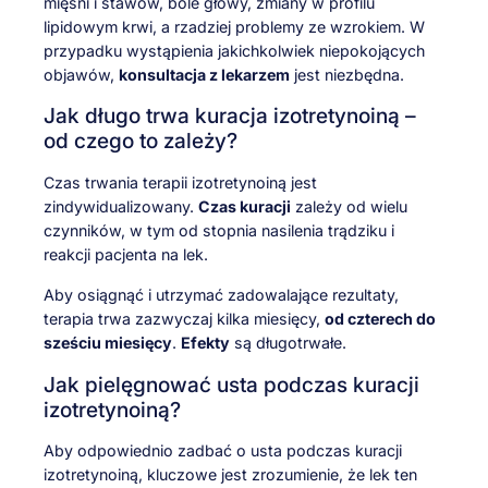
mięśni i stawów, bóle głowy, zmiany w profilu
lipidowym krwi, a rzadziej problemy ze wzrokiem. W
przypadku wystąpienia jakichkolwiek niepokojących
objawów,
konsultacja z lekarzem
jest niezbędna.
Jak długo trwa kuracja izotretynoiną –
od czego to zależy?
Czas trwania terapii izotretynoiną jest
zindywidualizowany.
Czas kuracji
zależy od wielu
czynników, w tym od stopnia nasilenia trądziku i
reakcji pacjenta na lek.
Aby osiągnąć i utrzymać zadowalające rezultaty,
terapia trwa zazwyczaj kilka miesięcy,
od czterech do
sześciu miesięcy
.
Efekty
są długotrwałe.
Jak pielęgnować usta podczas kuracji
izotretynoiną?
Aby odpowiednio zadbać o usta podczas kuracji
izotretynoiną, kluczowe jest zrozumienie, że lek ten