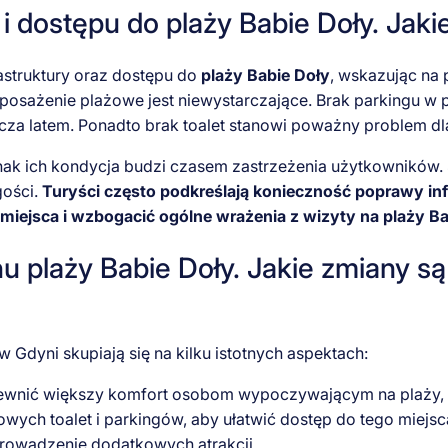
 i dostępu do plaży Babie Doły. Jak
astruktury oraz dostępu do
plaży Babie Doły
, wskazując na
posażenie plażowe jest niewystarczające. Brak parkingu w
cza latem. Ponadto brak toalet stanowi poważny problem dl
dnak ich kondycja budzi czasem zastrzeżenia użytkownikó
gości.
Turyści często podkreślają konieczność poprawy in
iejsca i wzbogacić ogólne wrażenia z wizyty na plaży Ba
 plaży Babie Doły. Jakie zmiany są
 Gdyni skupiają się na kilku istotnych aspektach:
pewnić większy komfort osobom wypoczywającym na plaży,
wych toalet i parkingów, aby ułatwić dostęp do tego miejsc
rowadzenie dodatkowych atrakcji,