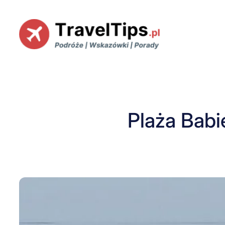
Przejdź
do
treści
Plaża Babi