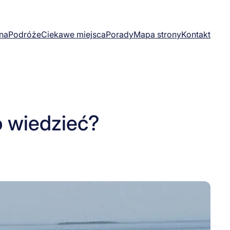
na
Podróże
Ciekawe miejsca
Porady
Mapa strony
Kontakt
o wiedzieć?