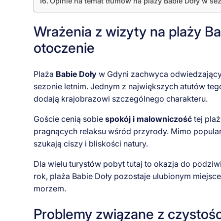
Opinie na temat tłumów na plaży Babie Doły w sez
Wrażenia z wizyty na plaży Ba
otoczenie
Plaża
Babie Doły
w Gdyni zachwyca odwiedzających
sezonie letnim. Jednym z największych atutów teg
dodają krajobrazowi szczególnego charakteru.
Goście cenią sobie
spokój i malowniczość
tej pla
pragnących relaksu wśród przyrody. Mimo popularno
szukają ciszy i bliskości natury.
Dla wielu turystów pobyt tutaj to okazja do podziw
rok, plaża Babie Doły pozostaje ulubionym miejs
morzem.
Problemy związane z czystośc