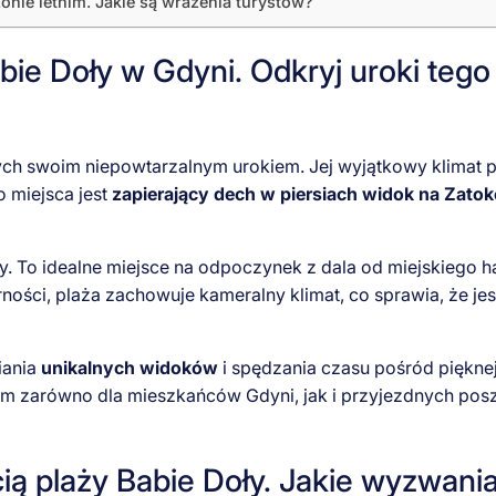
onie letnim. Jakie są wrażenia turystów?
bie Doły w Gdyni. Odkryj uroki tego
 swoim niepowtarzalnym urokiem. Jej wyjątkowy klimat przy
o miejsca jest
zapierający dech w piersiach widok na Zato
ży. To idealne miejsce na odpoczynek z dala od miejskiego h
ści, plaża zachowuje kameralny klimat, co sprawia, że jest
iania
unikalnych widoków
i spędzania czasu pośród piękne
cem zarówno dla mieszkańców Gdyni, jak i przyjezdnych po
ią plaży Babie Doły. Jakie wyzwani