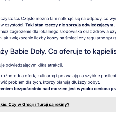
czystości. Często można tam natknąć się na odpady, co wyni
ów czystości.
Taki stan rzeczy nie sprzyja odwiedzającym,
również zagrożenie dla lokalnego środowiska oraz zdrowia uż
 jak zwiększenie liczby koszy na śmieci czy regularne sprzą
y Babie Doły. Co oferuje to kąpiel
je odwiedzającym kilka atrakcji.
ą różnorodną ofertą kulinarną i pozwalają na szybkie posile
wić problem dla tych, którzy planują dłuższy pobyt.
eniem bezpośrednio nad morzem jest wysoko ceniona prz
ie: Czy w Grecji i Turcji są rekiny?